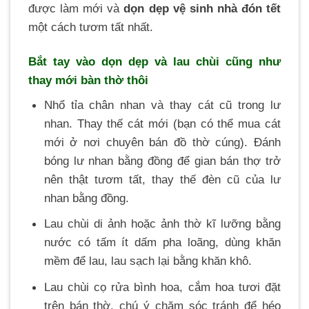
được làm mới và
dọn dẹp vệ sinh nhà đón tết
một cách tươm tất nhất.
Bắt tay vào dọn dẹp và lau chùi cũng như
thay mới bàn thờ thôi
Nhổ tỉa chân nhan và thay cát cũ trong lư
nhan. Thay thế cát mới (bạn có thể mua cát
mới ở nơi chuyên bán đồ thờ cúng). Đánh
bóng lư nhan bằng đồng để gian bán thợ trở
nên thật tươm tất, thay thế đèn cũ của lư
nhan bằng đồng.
Lau chùi di ảnh hoặc ảnh thờ kĩ lưỡng bằng
nước có tấm ít dấm pha loãng, dùng khăn
mềm để lau, lau sạch lại bằng khăn khô.
Lau chùi cọ rửa bình hoa, cắm hoa tươi đặt
trên bán thờ, chú ý chăm sóc tránh để héo