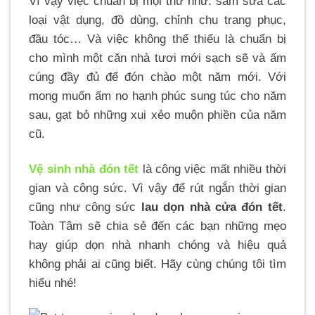
Vì vậy việc chuẩn bị mọi thứ như: sắm sửa các
loại vật dụng, đồ dùng, chỉnh chu trang phục,
đầu tóc… Và việc không thể thiếu là chuẩn bị
cho mình một căn nhà tươi mới sạch sẽ và ấm
cúng đầy đủ để đón chào một năm mới. Với
mong muốn ấm no hạnh phúc sung túc cho năm
sau, gạt bỏ những xui xẻo muộn phiền của năm
cũ.
Vệ sinh nhà đón tết
là công việc mất nhiều thời
gian và công sức. Vì vậy để rút ngắn thời gian
cũng như công sức
lau dọn nhà cửa đón tết
.
Toàn Tâm sẽ chia sẻ đến các bạn những mẹo
hay giúp dọn nhà nhanh chóng và hiệu quả
không phải ai cũng biết. Hãy cùng chúng tôi tìm
hiểu nhé!