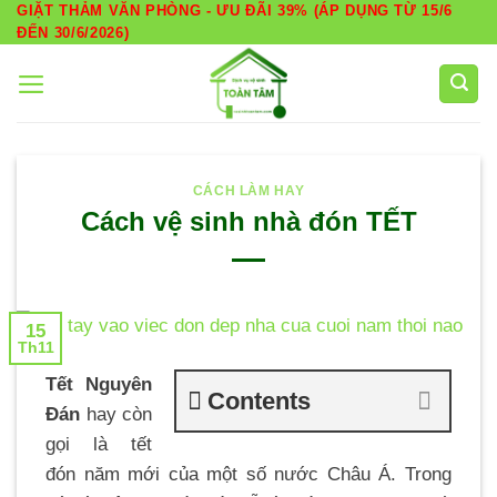
Skip
GIẶT THẢM VĂN PHÒNG - ƯU ĐÃI 39% (ÁP DỤNG TỪ 15/6
ĐẾN 30/6/2026)
to
content
CÁCH LÀM HAY
Cách vệ sinh nhà đón TẾT
15
Th11
Tết Nguyên
Contents
Đán
hay còn
gọi là tết
đón năm mới của một số nước Châu Á. Trong