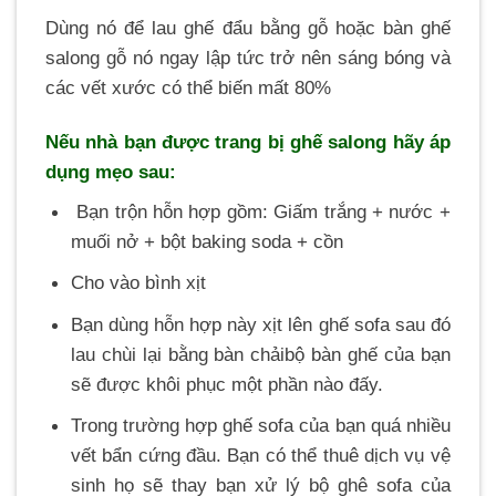
Dùng nó để lau ghế đẩu bằng gỗ hoặc bàn ghế
salong gỗ n
ó ngay lập tức trở nên sáng bóng và
các vết xước có thể biến mất 80%
Nếu nhà bạn được trang bị ghế salong hãy áp
dụng mẹo sau:
Bạn trộn hỗn hợp gồm: Giấm trắng + nước +
muối nở + bột baking soda + cồn
Cho vào bình xịt
Bạn dùng hỗn hợp này xịt lên ghế sofa sau đó
lau chùi lại bằng bàn chảibộ bàn ghế của bạn
sẽ được khôi phục một phần nào đấy.
Trong trường hợp ghế sofa của bạn quá nhiều
vết bẩn cứng đầu. Bạn có thể thuê dịch vụ vệ
sinh họ sẽ thay bạn xử lý bộ ghê sofa của