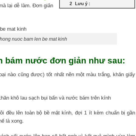
Lưu ý :
mà lại dễ làm. Đơn giản
hong nuoc bam len be mat kinh
h bám nước đơn giản như sau:
oại nào cũng được) tốt nhất nên một màu trắng, khăn giấy
khăn khô lau sạch bụi bẩn và nước bám trên kính
i đều lên toàn bộ bề mặt kính, đợi 1 ít kèm chuẩn bị gần
hế là xong.
ách xối nước lên bạn sẽ bất ngờ vì kết quả mình vừa làm