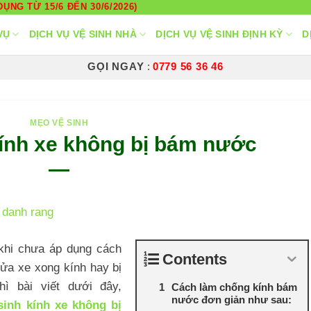
ỤNG TỪ 15/6 ĐẾN 30/6/2026)
VỤ
DỊCH VỤ VỆ SINH NHÀ
DỊCH VỤ VỆ SINH ĐỊNH KỲ
D
GỌI NGAY
:
0779 56 36 46
MẸO VỆ SINH
kính xe không bị bám nước
khi chưa áp dụng cách
Contents
rửa xe xong kính hay bị
ì bài viết dưới đây,
Cách làm chống kính bám
nước đơn giản như sau:
sinh kính xe không bị