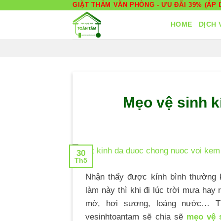
Skip
GIẶT THẢM VĂN PHÒNG - ƯU ĐÃI 39% (ÁP D
to
HOME
DỊCH 
content
Mẹo vệ sinh 
30
Th5
Nhận thấy được kính bình thường 
làm này thì khi đi lúc trời mưa hay 
mờ, hơi sương, loáng nước… Th
vesinhtoantam sẽ chia sẽ
mẹo vệ 