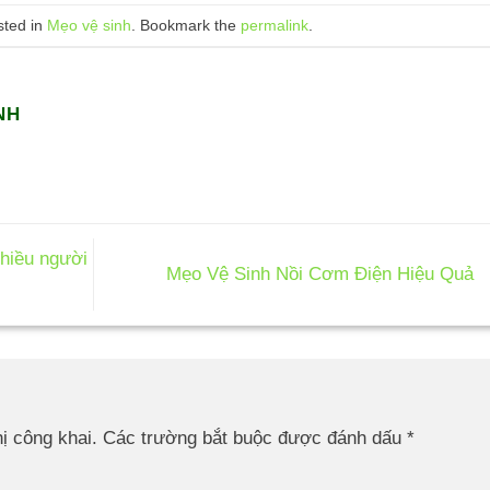
sted in
Mẹo vệ sinh
. Bookmark the
permalink
.
NH
iều người
Mẹo Vệ Sinh Nồi Cơm Điện Hiệu Quả
ị công khai.
Các trường bắt buộc được đánh dấu
*