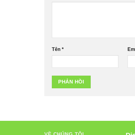
Tên
*
Em
VỀ CHÚNG TÔI