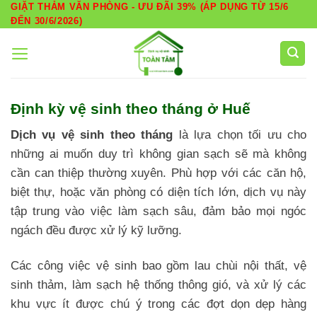
Skip
GIẶT THẢM VĂN PHÒNG - ƯU ĐÃI 39% (ÁP DỤNG TỪ 15/6
ĐẾN 30/6/2026)
to
content
Định kỳ vệ sinh theo tháng ở Huế
Dịch vụ vệ sinh theo tháng
là lựa chọn tối ưu cho
những ai muốn duy trì không gian sạch sẽ mà không
cần can thiệp thường xuyên. Phù hợp với các căn hộ,
biệt thự, hoặc văn phòng có diện tích lớn, dịch vụ này
tập trung vào việc làm sạch sâu, đảm bảo mọi ngóc
ngách đều được xử lý kỹ lưỡng.
Các công việc vệ sinh bao gồm lau chùi nội thất, vệ
sinh thảm, làm sạch hệ thống thông gió, và xử lý các
khu vực ít được chú ý trong các đợt dọn dẹp hàng