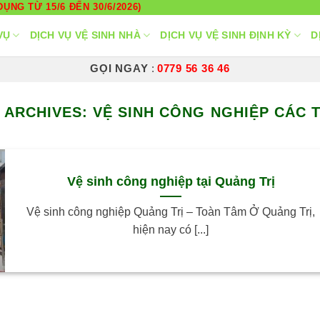
ỤNG TỪ 15/6 ĐẾN 30/6/2026)
VỤ
DỊCH VỤ VỆ SINH NHÀ
DỊCH VỤ VỆ SINH ĐỊNH KỲ
D
GỌI NGAY
:
0779 56 36 46
 ARCHIVES:
VỆ SINH CÔNG NGHIỆP CÁC 
Vệ sinh công nghiệp tại Quảng Trị
Vệ sinh công nghiệp Quảng Trị – Toàn Tâm Ở Quảng Trị,
hiện nay có [...]