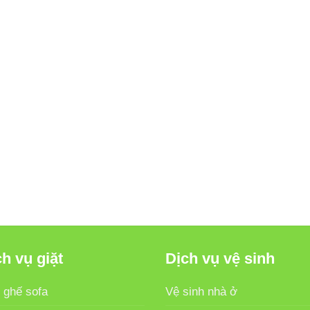
h vụ giặt
Dịch vụ vệ sinh
 ghế sofa
Vệ sinh nhà ở