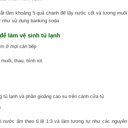
t tầm khoảng 5 quả chanh để lấy nước cốt và lượng muối
ự như sử dụng banking soda
để làm vệ sinh tủ lạnh
tìm ở mọi căn bếp
uối, thau, bình xịt.
g tủ lạnh và phần gioăng cao su trên cánh cửa tủ
a
i nước ấm theo tỉ lệ 1:3 và làm tương tự như các nguyên