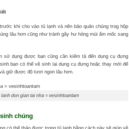
iết
 trước khi cho vào tủ lạnh và nên bảo quản chúng trog hộp
chúng lâu hơn cũng như tránh gây hư hỏng mùi ẩm mốc sang
n sử dụng được bạn cũng cần kiểm tả đến dụng cụ đựng
inh bạn có thể vệ sinh lại dụng cụ đựng hoặc thay mới để
và giữ được độ tươi ngon lâu hơn.
 lanh don gian tai nha = vesinhtoantam
 sinh chúng
ựng có thể tháo được trong tủ lạnh bằng cách này sẽ giúp vệ