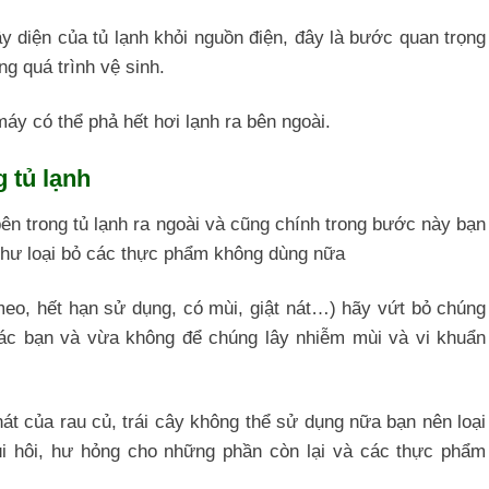
ây diện của tủ lạnh khỏi nguồn điện, đây là bước quan trọng
g quá trình vệ sinh.
áy có thể phả hết hơi lạnh ra bên ngoài.
 tủ lạnh
n trong tủ lạnh ra ngoài và cũng chính trong bước này bạn
g như loại bỏ các thực phẩm không dùng nữa
eo, hết hạn sử dụng, có mùi, giật nát…) hãy vứt bỏ chúng
ác bạn và vừa không để chúng lây nhiễm mùi và vi khuẩn
t của rau củ, trái cây không thể sử dụng nữa bạn nên loại
i hôi, hư hỏng cho những phần còn lại và các thực phẩm