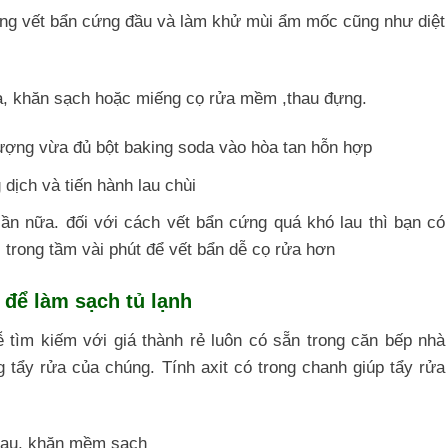
ững vết bẩn cứng đầu và làm khử mùi ẩm mốc cũng như diệt
, khăn sạch hoặc miếng cọ rửa mềm ,thau đựng.
ợng vừa đủ bột baking soda vào hòa tan hỗn hợp
dịch và tiến hành lau chùi
lần nữa. đối với cách vết bẩn cứng quá khó lau thì bạn có
 trong tầm vài phút để vết bẩn dễ cọ rửa hơn
để làm sạch tủ lạnh
ễ tìm kiếm với giá thành rẻ luôn có sẵn trong căn bếp nhà
g tẩy rửa của chúng. Tính axit có trong chanh giúp tẩy rửa
hau, khăn mềm sạch