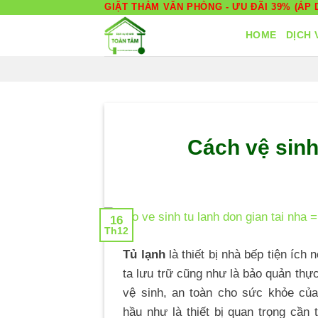
Skip
GIẶT THẢM VĂN PHÒNG - ƯU ĐÃI 39% (ÁP D
to
HOME
DỊCH 
content
Cách vệ sinh
16
Th12
Tủ lạnh
là thiết bị nhà bếp tiện ích 
ta lưu trữ cũng như là bảo quản th
vệ sinh, an toàn cho sức khỏe của
hầu như là thiết bị quan trọng cần 