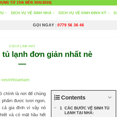
ỤNG TỪ 15/6 ĐẾN 30/6/2026)
VỤ
DỊCH VỤ VỆ SINH NHÀ
DỊCH VỤ VỆ SINH ĐỊNH KỲ
D
GỌI NGAY
:
0779 56 36 46
CÁCH LÀM HAY
 tủ lạnh đơn giản nhất nè
nó chính là nơi để chúng
Contents
ực phẩm được tươi ngon,
 cả gia đình vì vậy nó
CÁC BƯỚC VỆ SINH TỦ
LẠNH TẠI NHÀ:
thiết và có mặt hầu hết