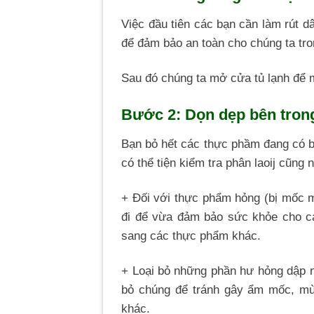
Việc đầu tiên các bạn cần làm rút d
để đảm bảo an toàn cho chúng ta tron
Sau đó chúng ta mở cửa tủ lạnh để m
Bước 2: Dọn dẹp bên trong
Bạn bỏ hết các thực phầm đang có bê
có thể tiện kiểm tra phân laoij cũn
+ Đối với thực phẩm hỏng (bị mốc m
đi để vừa đảm bảo sức khỏe cho c
sang các thực phẩm khác.
+ Loại bỏ những phần hư hỏng dập ná
bỏ chúng để tránh gây ẩm mốc, mù
khác.