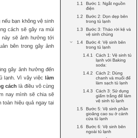
Bước 1: Ngắt nguồn
điện
Bước 2: Dọn dẹp bên
g nếu bạn không vệ sinh
trong tủ lạnh
ng cách sẽ gây ra mùi
Bước 3: Tháo rời kệ và
vệ sinh chúng
u này sẽ ảnh hưởng tới
Bước 4: Vệ sinh bên
uản bên trong gây ảnh
trong tủ lạnh
Cách 1: Vệ sinh tủ
lạnh với Baking
soda:
ũng gây ảnh hưởng đến
Cách 2: Dùng
ủ lạnh. Vì vậy việc
làm
chanh và muối để
làm sạch tủ lạnh
ng cách
là điều vô cùng
Cách 3: Sử dụng
hôm nay mình sẽ chia sẽ
giấm trắng để làm
vệ sinh tủ lạnh
 toàn hiệu quả ngay tại
Bước 5: Vệ sinh phần
gioăng cao su ở cánh
cửa tủ lạnh
Bước 6: Vệ sinh bên
ngoài tủ lạnh