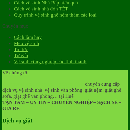
Cách vệ sinh Nhà Bếp hiệu quả
Cách vệ sinh nhà đón TẾT
Quy trình vệ sinh ghế nệm thảm các loại
Chuyên mục
Cách làm hay
Mẹo vệ sinh
Tin tức
Tư vấn
Vệ sinh công nghiệp các tỉnh thành
Về chúng tôi
Dịch vụ vệ sinh công nghiệp Toàn Tâm
chuyên cung cấp
dịch vụ vệ sinh nhà, vệ sinh văn phòng, giặt nệm, giặt ghế
sofa, giặt ghế văn phòng… tại Huế
TẬN TÂM – UY TÍN – CHUYÊN NGHIỆP – SẠCH SẼ –
GIÁ RẺ
Dịch vụ giặt