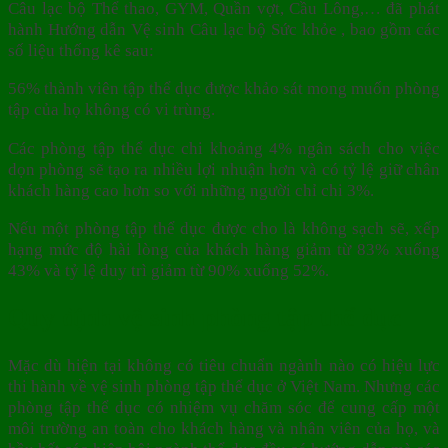
Câu lạc bộ Thể thao, GYM, Quần vợt, Cầu Lông,… đã phát
hành Hướng dẫn Vệ sinh Câu lạc bộ Sức khỏe , bao gồm các
số liệu thống kê sau:
56% thành viên tập thể dục được khảo sát mong muốn phòng
tập của họ không có vi trùng.
Các phòng tập thể dục chi khoảng 4% ngân sách cho việc
dọn phòng sẽ tạo ra nhiều lợi nhuận hơn và có tỷ lệ giữ chân
khách hàng cao hơn so với những người chỉ chi 3%.
Nếu một phòng tập thể dục được cho là không sạch sẽ, xếp
hạng mức độ hài lòng của khách hàng giảm từ 83% xuống
43% và tỷ lệ duy trì giảm từ 90% xuống 52%.
Quy định vệ sinh phòng tập thể dục
Mặc dù hiện tại không có tiêu chuẩn ngành nào có hiệu lực
thi hành về vệ sinh phòng tập thể dục ở Việt Nam. Nhưng các
phòng tập thể dục có nhiệm vụ chăm sóc để cung cấp một
môi trường an toàn cho khách hàng và nhân viên của họ, và