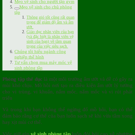
Mẹo vệ sinh cho người tập gym
Mẹo vệ sinh cho chủ phòng
tập
Thông gió tốt cũng rất quan
trọng để giảm độ ẩm và ẩm
ướt.
Giáo dục nhân viên của bạn
(và đặc biệt là nhân viên vệ
sinh của bạn) về tầm quan
trọng của việc siêu sạch.
Chúng tôi hiểu ngành công
nghiệp thể hình
Tư vấn chọn mua máy móc vệ
sinh phòng tập
Phòng tập thể dục
là một môi trường ẩm ướt và dễ có gây ra
mùi khó chịu. Mồ hôi nơi tạo ra điều kiện ẩm ướt lý tưởng
cho vi trùng, vi khuẩn, nấm mốc, nấm mốc và vi rút phát
triển
Và trong khi bạn không thể ngừng đổ mồ hôi, bạn có thể
đảm bảo rằng cơ thể của bạn luôn sạch sẽ khi vừa tắm xong
hay xịt mùi cơ thể.
Việc giữ gìn
vệ sinh phòng tập
luôn đòi hỏi cao về phương