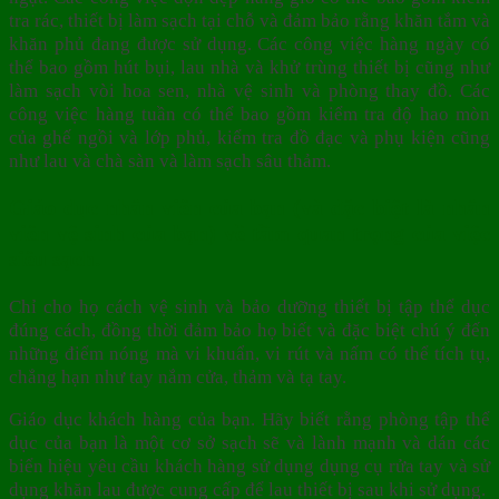
tra rác, thiết bị làm sạch tại chỗ và đảm bảo rằng khăn tắm và
khăn phủ đang được sử dụng. Các công việc hàng ngày có
thể bao gồm hút bụi, lau nhà và khử trùng thiết bị cũng như
làm sạch vòi hoa sen, nhà vệ sinh và phòng thay đồ. Các
công việc hàng tuần có thể bao gồm kiểm tra độ hao mòn
của ghế ngồi và lớp phủ, kiểm tra đồ đạc và phụ kiện cũng
như lau và chà sàn và làm sạch sâu thảm.
Giáo dục nhân viên của bạn (và đặc biệt là nhân
viên vệ sinh của bạn) về tầm quan trọng của việc
siêu sạch.
Chỉ cho họ cách vệ sinh và bảo dưỡng thiết bị tập thể dục
đúng cách, đồng thời đảm bảo họ biết và đặc biệt chú ý đến
những điểm nóng mà vi khuẩn, vi rút và nấm có thể tích tụ,
chẳng hạn như tay nắm cửa, thảm và tạ tay.
Giáo dục khách hàng của bạn. Hãy biết rằng phòng tập thể
dục của bạn là một cơ sở sạch sẽ và lành mạnh và dán các
biển hiệu yêu cầu khách hàng sử dụng dụng cụ rửa tay và sử
dụng khăn lau được cung cấp để lau thiết bị sau khi sử dụng.