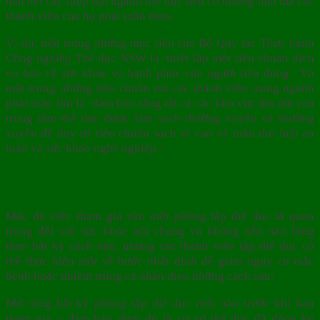
hầu hết các hiệp hội ngành thể dục đều có hướng dẫn mà các
thành viên của họ phải tuân theo.
Ví dụ, một trong những mục tiêu của Bộ Quy tắc Thực hành
Công nghiệp Thể dục NSW là ‘thiết lập một tiêu chuẩn dịch
vụ bảo vệ sức khỏe và hạnh phúc của người tiêu dùng’. Và
một trong những tiêu chuẩn mà các thành viên trong ngành
phải tuân thủ là ‘đảm bảo rằng tất cả các khu vực ẩm ướt của
trung tâm thể dục được làm sạch thường xuyên và thường
xuyên để duy trì tiêu chuẩn sạch sẽ cao và tuân thủ luật an
toàn và sức khỏe nghề nghiệp.’
Mẹo vệ sinh cho người tập gym
Mặc dù việc tham gia vào một phòng tập thể dục là quan
trọng đối với sức khỏe nói chung và không nên nản lòng
theo bất kỳ cách nào, nhưng các thành viên tập thể dục có
thể thực hiện một số bước nhất định để giảm nguy cơ mắc
bệnh hoặc nhiễm trùng cá nhân theo những cách sau:
Mở rộng bất kỳ phòng tập thể dục mới nào trước khi bạn
tham gia – đảm bảo rằng đó là cơ sở thể dục đã đăng ký