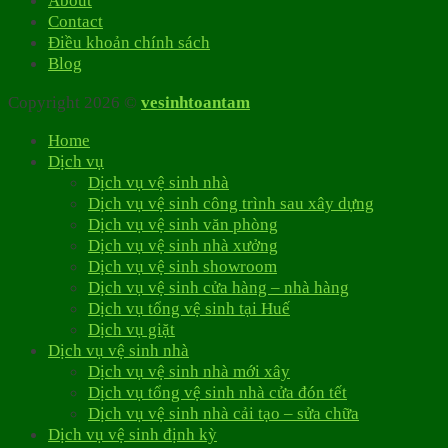
About
Contact
Điều khoản chính sách
Blog
Copyright 2026 ©
vesinhtoantam
Home
Dịch vụ
Dịch vụ vệ sinh nhà
Dịch vụ vệ sinh công trình sau xây dựng
Dịch vụ vệ sinh văn phòng
Dịch vụ vệ sinh nhà xưởng
Dịch vụ vệ sinh showroom
Dịch vụ vệ sinh cửa hàng – nhà hàng
Dịch vụ tổng vệ sinh tại Huế
Dịch vụ giặt
Dịch vụ vệ sinh nhà
Dịch vụ vệ sinh nhà mới xây
Dịch vụ tổng vệ sinh nhà cửa đón tết
Dịch vụ vệ sinh nhà cải tạo – sửa chữa
Dịch vụ vệ sinh định kỳ