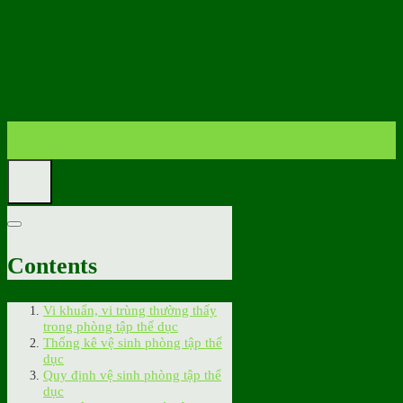
21
Th4
Contents
Vi khuẩn, vi trùng thường thấy
trong phòng tập thể dục
Thống kê vệ sinh phòng tập thể
dục
Quy định vệ sinh phòng tập thể
dục