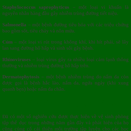
Staphylococcus saprophyticus
– một loại vi khuẩn là
nguyên nhân hàng đầu gây nhiễm trùng đường tiết niệu.
Salmonella
– một bệnh đường tiêu hóa với các triệu chứng
bao gồm sốt, tiêu chảy và nôn mửa.
Cúm
– một loại vi rút trong không khí, khi hít phải, sẽ lây
lan sang đường hô hấp và sinh sôi gây bệnh.
Rhinoviruses
– loại virus gây ra nhiều loại cảm lạnh thông
thường và nhiễm trùng đường hô hấp trên.
Dermatophytosis
– một bệnh nhiễm trùng do nấm da còn
được gọi là bệnh hắc lào, nấm da, ngứa ngáy (khi xung
quanh bẹn) hoặc nấm da chân.
Thống kê vệ sinh phòng tập thể dục
Đã có một số nghiên cứu được thực hiện về vệ sinh phòng
tập thể dục trong những năm gần đây và phát hiện của họ
cũng củng cố cải thiện môi trường tập luyện cho các học