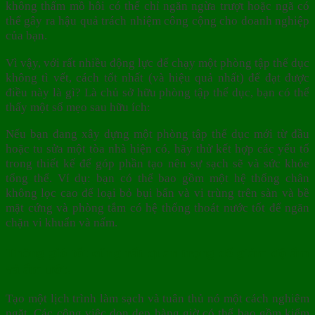
không thấm mồ hôi có thể chỉ ngăn ngừa trượt hoặc ngã có
thể gây ra hậu quả trách nhiệm công cộng cho doanh nghiệp
của bạn.
Vì vậy, với rất nhiều động lực để chạy một phòng tập thể dục
không tì vết, cách tốt nhất (và hiệu quả nhất) để đạt được
điều này là gì? Là chủ sở hữu phòng tập thể dục, bạn có thể
thấy một số mẹo sau hữu ích:
Nếu bạn đang xây dựng một phòng tập thể dục mới từ đầu
hoặc tu sửa một tòa nhà hiện có, hãy thử kết hợp các yếu tố
trong thiết kế để góp phần tạo nên sự sạch sẽ và sức khỏe
tổng thể. Ví dụ: bạn có thể bao gồm một hệ thống chân
không lọc cao để loại bỏ bụi bẩn và vi trùng trên sàn và bề
mặt cứng và phòng tắm có hệ thống thoát nước tốt để ngăn
chặn vi khuẩn và nấm.
Thông gió tốt cũng rất quan trọng để giảm độ ẩm
và ẩm ướt.
Tạo một lịch trình làm sạch và tuân thủ nó một cách nghiêm
ngặt. Các công việc dọn dẹp hàng giờ có thể bao gồm kiểm