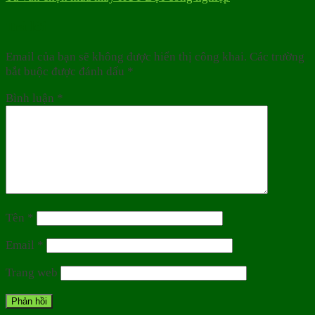
Trả lời
Email của bạn sẽ không được hiển thị công khai.
Các trường
bắt buộc được đánh dấu
*
Bình luận
*
Tên
*
Email
*
Trang web