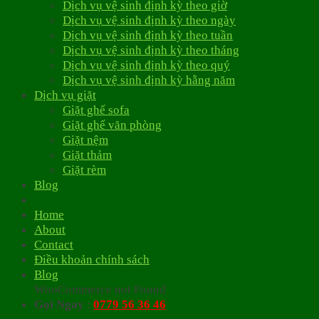
Dịch vụ vệ sinh định kỳ theo giờ
Dịch vụ vệ sinh định kỳ theo ngày
Dịch vụ vệ sinh định kỳ theo tuần
Dịch vụ vệ sinh định kỳ theo tháng
Dịch vụ vệ sinh định kỳ theo quý
Dịch vụ vệ sinh định kỳ hằng năm
Dịch vụ giặt
Giặt ghế sofa
Giặt ghế văn phòng
Giặt nệm
Giặt thảm
Giặt rèm
Blog
Home
About
Contact
Điều khoản chính sách
Blog
WooCommerce not Found
Gọi Ngay
:
0779 56 36 46