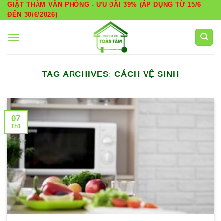
Skip
GIẶT THẢM VĂN PHÒNG - ƯU ĐÃI 39% (ÁP DỤNG TỪ 15/6
ĐẾN 30/6/2026)
to
content
TAG ARCHIVES:
CÁCH VỆ SINH
07
Th1