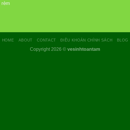
t rèm
HOME
ABOUT
CONTACT
ĐIỀU KHOẢN CHÍNH SÁCH
BLOG
Copyright 2026 ©
vesinhtoantam