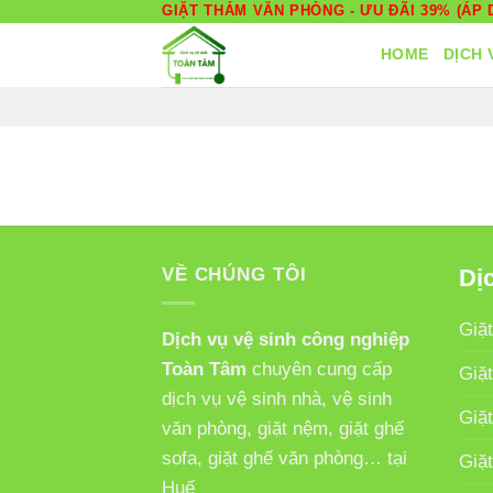
Skip
GIẶT THẢM VĂN PHÒNG - ƯU ĐÃI 39% (ÁP D
to
HOME
DỊCH 
content
VỀ CHÚNG TÔI
Dịc
Giặt
Dịch vụ vệ sinh công nghiệp
Toàn Tâm
chuyên cung cấp
Giặ
dịch vụ vệ sinh nhà, vệ sinh
Giặ
văn phòng, giặt nệm, giặt ghế
sofa, giặt ghế văn phòng… tại
Giặ
Huế