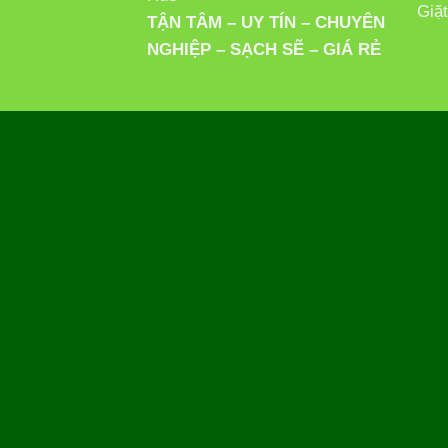
Giặ
TẬN TÂM – UY TÍN – CHUYÊN
NGHIỆP – SẠCH SẼ – GIÁ RẺ