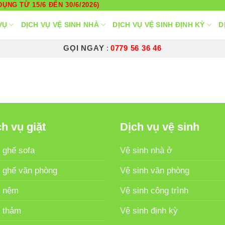
ỤNG TỪ 15/6 ĐẾN 30/6/2026)
VỤ
DỊCH VỤ VỆ SINH NHÀ
DỊCH VỤ VỆ SINH ĐỊNH KỲ
D
GỌI NGAY
:
0779 56 36 46
h vụ giặt
Dịch vụ vệ sinh
 ghế sofa
Vệ sinh nhà ở
t ghế văn phòng
Vệ sinh văn phòng
t nệm
Vệ sinh công trình
t thảm
Vệ sinh định kỳ