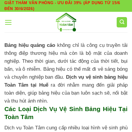
Skip
GIẶT THẢM VĂN PHÒNG - ƯU ĐÃI 39% (ÁP DỤNG TỪ 15/6
ĐẾN 30/6/2026)
to
content
Bảng hiệu quảng cáo
không chỉ là công cụ truyền tải
thông điệp thương hiệu mà còn là bộ mặt của doanh
nghiệp. Theo thời gian, dưới tác động của thời tiết, bụi
bẩn, và ô nhiễm. Bảng hiệu có thể mất đi vẻ sáng bóng
và chuyên nghiệp ban đầu.
Dịch vụ vệ sinh bảng hiệu
Toàn Tâm tại Huế
ra đời nhằm mang đến giải pháp
toàn diện, giúp bảng hiệu của bạn luôn sạch sẽ, nổi bật
và thu hút ánh nhìn.
Các Loại Dịch Vụ Vệ Sinh Bảng Hiệu Tại
Toàn Tâm
Dịch vụ Toàn Tâm cung cấp nhiều loại hình vệ sinh phù